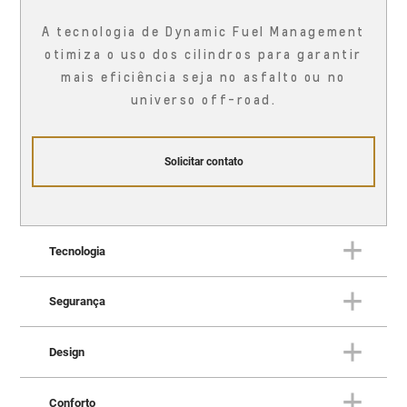
A tecnologia de Dynamic Fuel Management
otimiza o uso dos cilindros para garantir
mais eficiência seja no asfalto ou no
universo off-road.
Solicitar contato
Tecnologia
Segurança
TECNOLOGIA
Uma fortaleza conectada à vida
Design
real
SEGURANÇA
Proteção em todas as direções
Conforto